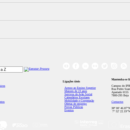
Mantenha-se l
Ligações úteis
micos
Campus do IPB
Acesso ao Ensino Superior
Rua Pedro Soar
Maiores de 23 anos
Apartado 6155
Serviços de Ação Social
7800-295 Beja
Calendários Escolares
Mobilidade e Cooperação
ntos
Contactos
Ofertas de emprego
Provas Públicas
38º 00' 46.87''
Eventos
7° 52' 22.19’'