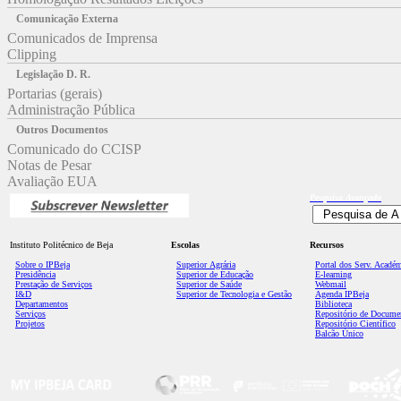
Comunicação Externa
Comunicados de Imprensa
Clipping
Legislação D. R.
Portarias (gerais)
Administração Pública
Outros Documentos
Comunicado do CCISP
Notas de Pesar
Avaliação EUA
Pesquisa
Avançada
Instituto Politécnico de Beja
Escolas
Recursos
Sobre o IPBeja
Superior
Agrária
Portal dos Serv. Acadé
Presidência
Superior de Educação
E-learning
Prestação de Serviços
Superior de Saúde
Webmail
I&D
Superior de Tecnologia e Gestão
Agenda IPBeja
Departamentos
Biblioteca
Serviços
Repositório de Docume
Projetos
Repositório Científico
Balcão Único