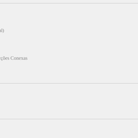
al)
acções Conexas