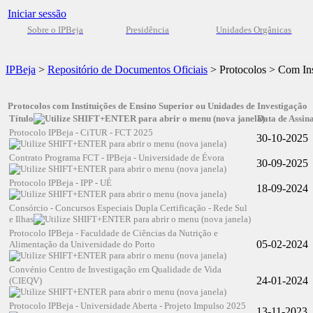
Iniciar sessão
Sobre o IPBeja
Presidência
Unidades Orgânicas
IPBeja
>
Repositório de Documentos Oficiais
>
Protocolos
>
Com Ins
Protocolos com Instituições de Ensino Superior ou Unidades de Investigação
Título
Data de Assin
Protocolo IPBeja - CiTUR - FCT 2025
30-10-2025
Contrato Programa FCT - IPBeja - Universidade de Évora
30-09-2025
Protocolo IPBeja - IPP - UÉ
18-09-2024
Consórcio - Concursos Especiais Dupla Certificação - Rede Sul
e Ilhas
Protocolo IPBeja - Faculdade de Ciências da Nutrição e
05-02-2024
Alimentação da Universidade do Porto
Convénio Centro de Investigação em Qualidade de Vida
24-01-2024
(CIEQV)
Protocolo IPBeja - Universidade Aberta - Projeto Impulso 2025
13-11-2023