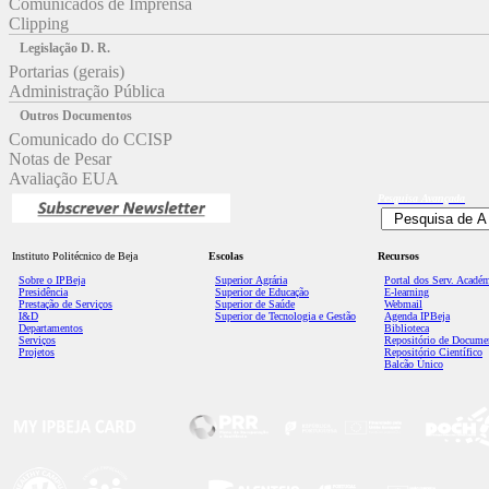
Comunicados de Imprensa
Clipping
Legislação D. R.
Portarias (gerais)
Administração Pública
Outros Documentos
Comunicado do CCISP
Notas de Pesar
Avaliação EUA
Pesquisa
Avançada
Instituto Politécnico de Beja
Escolas
Recursos
Sobre o IPBeja
Superior
Agrária
Portal dos Serv. Acadé
Presidência
Superior de Educação
E-learning
Prestação de Serviços
Superior de Saúde
Webmail
I&D
Superior de Tecnologia e Gestão
Agenda IPBeja
Departamentos
Biblioteca
Serviços
Repositório de Docume
Projetos
Repositório Científico
Balcão Único