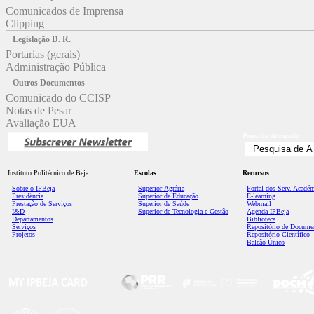
Comunicados de Imprensa
Clipping
Legislação D. R.
Portarias (gerais)
Administração Pública
Outros Documentos
Comunicado do CCISP
Notas de Pesar
Avaliação EUA
Pesquisa
Avançada
Instituto Politécnico de Beja
Escolas
Recursos
Sobre o IPBeja
Superior
Agrária
Portal dos Serv. Acadé
Presidência
Superior de Educação
E-learning
Prestação de Serviços
Superior de Saúde
Webmail
I&D
Superior de Tecnologia e Gestão
Agenda IPBeja
Departamentos
Biblioteca
Serviços
Repositório de Docume
Projetos
Repositório Científico
Balcão Único