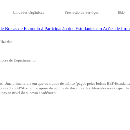
Unidades Orgânicas
Prestação
de
Serviços
I&D
e Bolsas de Estímulo à Participação dos Estudantes em Ações de Pro
alizadas
retores de Departamento
as. Uma primeira via em que os alunos de mérito (pagos pelas bolsas BEP-Estudante
através do GAPSE e com o apoio da equipa de docentes das diferentes áreas específi
ticas ao nível do sucesso académico.