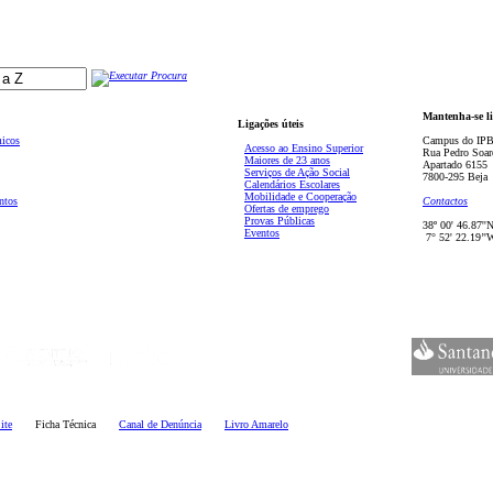
Mantenha-se l
Ligações úteis
micos
Campus do IPB
Acesso ao Ensino Superior
Rua Pedro Soar
Maiores de 23 anos
Apartado 6155
Serviços de Ação Social
7800-295 Beja
Calendários Escolares
Mobilidade e Cooperação
ntos
Contactos
Ofertas de emprego
Provas Públicas
38º 00' 46.87''
Eventos
7° 52' 22.19’'
ite
Ficha Técnica
Canal de Denúncia
Livro Amarelo