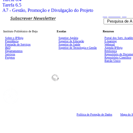
Tarefa 6.5
A7 - Gestão, Promoção e Divulgação do Projeto
Pesquisa
Avançada
Instituto Politécnico de Beja
Escolas
Recursos
Sobre o IPBeja
Superior
Agrária
Portal dos Serv. Acadé
Presidência
Superior de Educação
E-learning
Prestação de Serviços
Superior de Saúde
Webmail
I&D
Superior de Tecnologia e Gestão
Agenda IPBeja
Departamentos
Biblioteca
Serviços
Repositório de Docume
Projetos
Repositório Científico
Balcão Único
Polí
tica de Proteção de Dados
Mapa do S