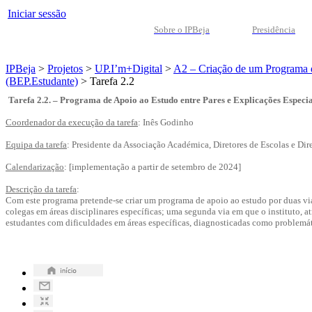
Iniciar sessão
Sobre o IPBeja
Presidência
IPBeja
>
Projetos
>
UP.I’m+Digital
>
A2 – Criação de um Programa d
(BEP.Estudante)
>
Tarefa 2.2
Tarefa 2.2. – Programa de Apoio ao Estudo entre Pares e Explicações Especi
Coordenador da execução da tarefa
: Inês Godinho
Equipa da tarefa
: Presidente da Associação Académica, Diretores de Escolas e Di
Calendarização
: [implementação a partir de setembro de 2024]
Descrição da tarefa
:
Com este programa pretende-se criar um programa de apoio ao estudo por duas vi
colegas em áreas disciplinares específicas; uma segunda via em que o instituto, 
estudantes com dificuldades em áreas específicas, diagnosticadas como problemá