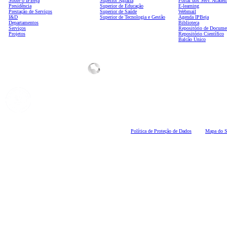
Sobre o IPBeja
Superior
Agrária
Portal dos Serv. Acadé
Presidência
Superior de Educação
E-learning
Prestação de Serviços
Superior de Saúde
Webmail
I&D
Superior de Tecnologia e Gestão
Agenda IPBeja
Departamentos
Biblioteca
Serviços
Repositório de Docume
Projetos
Repositório Científico
Balcão Único
Polí
tica de Proteção de Dados
Mapa do S