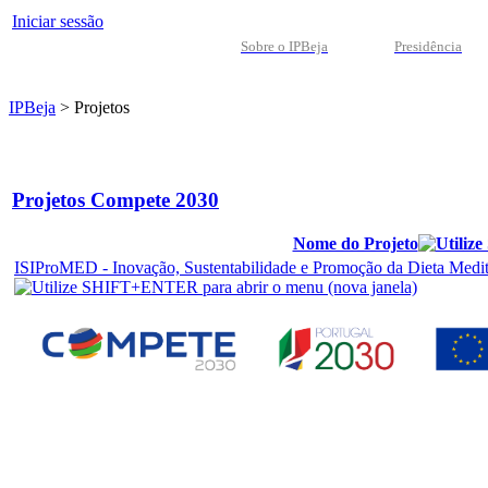
Iniciar sessão
Sobre o IPBeja
Presidência
IPBeja
>
Projetos
Projetos Compete 2030
Nome do Projeto
ISIProMED - Inovação, Sustentabilidade e Promoção da Dieta Mediter