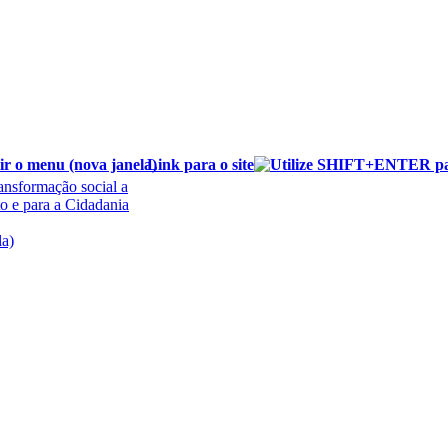
Link para o site
ansformação social a
o e para a Cidadania