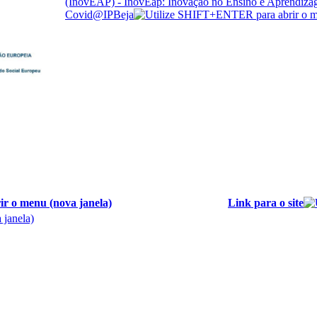
(InovEAP) - InovEap: Inovação no Ensino e Aprendiza
Covid@IPBeja
Link para o site