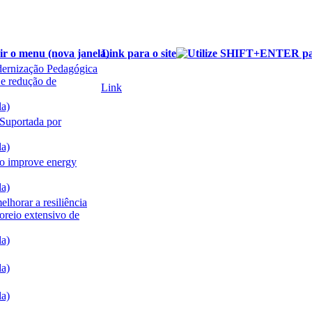
Link para o site
dernização Pedagógica
 e redução de
Link
Suportada por
o improve energy
lhorar a resiliência
toreio extensivo de