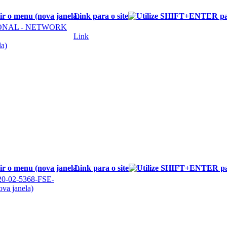
Link para o site
IONAL - NETWORK
Link
Link para o site
T20-02-5368-FSE-