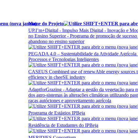
Nome do Projeto
UP.I’m+Digital - Impulso Mais Digital - Inovação e Mo
no Ensino Superior - Programa de promoção de sucesso
abandono no ensino superior
PEGADA 4.0 – Sustentabilidade da Atividade Agrícola 
Processos e Tecnologias Inteligentes
CASEUS Combined use of renewAble energy sources t
efficiency in cheeSE industry
AdaptforGrazing - Adaptar a gestão da vegetação para me
dos agro-sistemas às alterações climáticas utilizando pas
raças autóctones e aproveitamento agrícola
Programa de Estágios IPBeja
Residência de Estudantes do IPBeja
MERIDIES Consortium