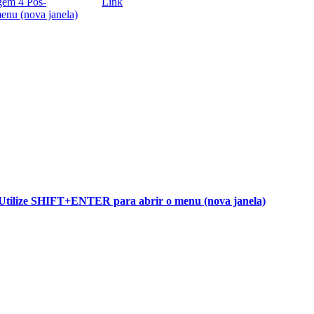
gem 4 Pós-
Link