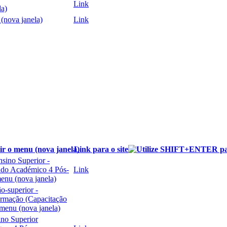
Link
Link
Link para o site
nsino Superior -
ndo Académico 4 Pós-
Link
o-superior -
ormação (Capacitação
ino Superior