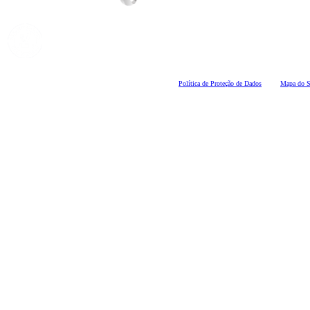
Polí
tica de Proteção de Dados
Mapa do S