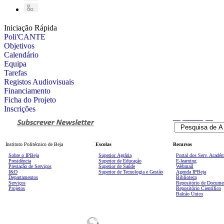
Iniciação Rápida
Poli'CANTE
Objetivos
Calendário
Equipa
Tarefas
Registos Audiovisuais
Financiamento
Ficha do Projeto
Inscrições
Pesquisa
Avançada
Instituto Politécnico de Beja
Escolas
Recursos
Sobre o IPBeja
Superior
Agrária
Portal dos Serv. Acadé
Presidência
Superior de Educação
E-learning
Prestação de Serviços
Superior de Saúde
Webmail
I&D
Superior de Tecnologia e Gestão
Agenda IPBeja
Departamentos
Biblioteca
Serviços
Repositório de Docume
Projetos
Repositório Científico
Balcão Único