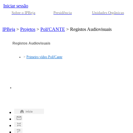
Iniciar sessão
Sobre o IPBeja
Presidência
Unidades Orgânicas
IPBeja
>
Projetos
>
Poli'CANTE
>
Registos Audiovisuais
Registos Audiovisuais
>
Primeiro vídeo Poli'Cante