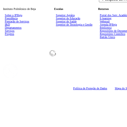
Instituto Politécnico de Beja
Escolas
Recursos
Sobre o IPBeja
Superior
Agrária
Portal dos Serv. Acadé
Presidência
Superior de Educação
E-learning
Prestação de Serviços
Superior de Saúde
Webmail
I&D
Superior de Tecnologia e Gestão
Agenda IPBeja
Departamentos
Biblioteca
Serviços
Repositório de Docume
Projetos
Repositório Científico
Balcão Único
Polí
tica de Proteção de Dados
Mapa do S