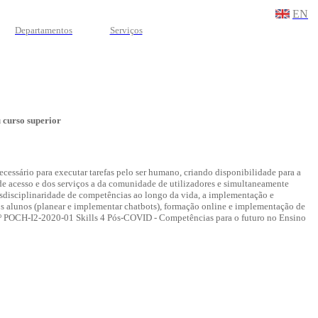
EN
Departamentos
Serviços
u curso superior
ecessário para executar tarefas pelo ser humano, criando disponibilidade para a
e de acesso e dos serviços a da comunidade de utilizadores e simultaneamente
nsdisciplinaridade de competências ao longo da vida, a implementação e
s alunos (planear e implementar chatbots), formação online e implementação de
so n.º POCH-I2-2020-01 Skills 4 Pós-COVID - Competências para o futuro no Ensino