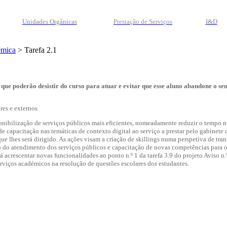
Unidades Orgânicas
Prestação
de
Serviços
I&D
émica
>
Tarefa 2.1
s que poderão desistir do curso para atuar e evitar que esse aluno abandone o se
ores e externos
sponibilização de serviços públicos mais eficientes, nomeadamente reduzir o tempo n
s de capacitação nas temáticas de contexto digital ao serviço a prestar pelo gabinet
e lhes será dirigido. As ações visam a criação de skillings numa perspetiva de tra
o do atendimento dos serviços públicos e capacitação de novas competências para o
tirá acrescentar novas funcionalidades ao ponto n.º 1 da tarefa 3.9 do projeto Avi
serviços académicos na resolução de questões escolares dos estudantes.