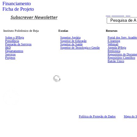
Financiamento
Ficha de Projeto
Pesquisa
Avançada
Instituto Politécnico de Beja
Escolas
Recursos
Sobre o IPBeja
Superior
Agrária
Portal dos Serv. Acadé
Presidência
Superior de Educação
E-learning
Prestação de Serviços
Superior de Saúde
Webmail
I&D
Superior de Tecnologia e Gestão
Agenda IPBeja
Departamentos
Biblioteca
Serviços
Repositório de Docume
Projetos
Repositório Científico
Balcão Único
Polí
tica de Proteção de Dados
Mapa do S