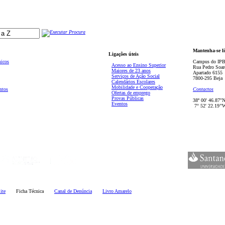
Mantenha-se l
Ligações úteis
micos
Campus do IPB
Acesso ao Ensino Superior
Rua Pedro Soar
Maiores de 23 anos
Apartado 6155
Serviços de Ação Social
7800-295 Beja
Calendários Escolares
Mobilidade e Cooperação
ntos
Contactos
Ofertas de emprego
Provas Públicas
38º 00' 46.87''
Eventos
7° 52' 22.19’'
ite
Ficha Técnica
Canal de Denúncia
Livro Amarelo