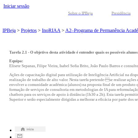
Iniciar sessão
Sobre o IPBeja
Presidência
IPBeja
>
Projetos
>
InoRIAA
>
A2–Programa de Permanência Acad
Tarefa 2.1 - O objetivo desta atividade é entender quais os possíveis aluno
Equipa:
Elisete Sepanas, Filipe Vieira, Isabel Sofia Brito, João Paulo Barros e consult
Ações de capacitação digital para utilização de Inteligência Artificial na di
realização de trabalho de alto valor. Nesta tarefa pretende-se realizar açõe
envolver a comunidade académica (alunos) na proposta final de um produto qu
formação de serviços de consultoria em metodologias de IA para reformulaçã
chatbots para os serviços de apoio à distância (1h30 a 2h). Esta tarefa permi
Superior e serão especialmente dirigidas a melhorar a eficácia por parte dos 