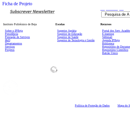
Ficha de Projeto
Pesquisa
Avançada
Instituto Politécnico de Beja
Escolas
Recursos
Sobre o IPBeja
Superior
Agrária
Portal dos Serv. Acadé
Presidência
Superior de Educação
E-learning
Prestação de Serviços
Superior de Saúde
Webmail
I&D
Superior de Tecnologia e Gestão
Agenda IPBeja
Departamentos
Biblioteca
Serviços
Repositório de Docume
Projetos
Repositório Científico
Balcão Único
Polí
tica de Proteção de Dados
Mapa do S