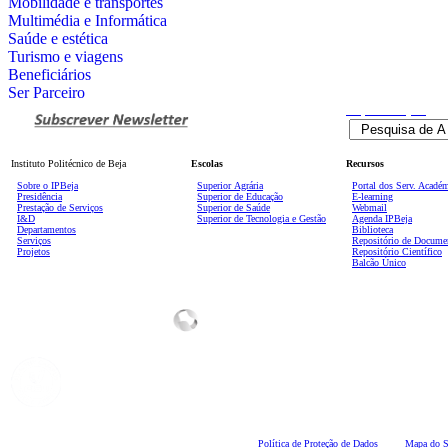
Mobilidade e transportes
Multimédia e Informática
Saúde e estética
Turismo e viagens
Beneficiários
Ser Parceiro
Pesquisa
Avançada
Instituto Politécnico de Beja
Escolas
Recursos
Sobre o IPBeja
Superior
Agrária
Portal dos Serv. Acadé
Presidência
Superior de Educação
E-learning
Prestação de Serviços
Superior de Saúde
Webmail
I&D
Superior de Tecnologia e Gestão
Agenda IPBeja
Departamentos
Biblioteca
Serviços
Repositório de Docume
Projetos
Repositório Científico
Balcão Único
Polí
tica de Proteção de Dados
Mapa do S