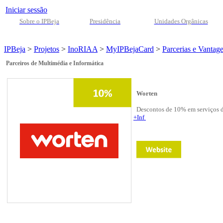
Iniciar sessão
Sobre o IPBeja
Presidência
Unidades Orgânicas
IPBeja
>
Projetos
>
InoRIAA
>
MyIPBejaCard
>
Parcerias e Vantag
Parceiros de Multimédia e Informática
Worten
Descontos de 10% em serviços d
+Inf