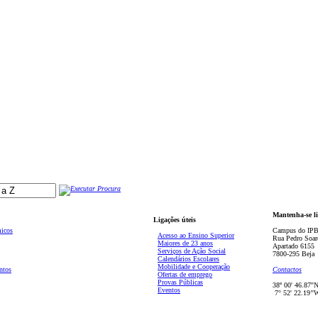
Mantenha-se l
Ligações úteis
micos
Campus do IPB
Acesso ao Ensino Superior
Rua Pedro Soar
Maiores de 23 anos
Apartado 6155
Serviços de Ação Social
7800-295 Beja
Calendários Escolares
Mobilidade e Cooperação
ntos
Contactos
Ofertas de emprego
Provas Públicas
38º 00' 46.87''
Eventos
7° 52' 22.19’'