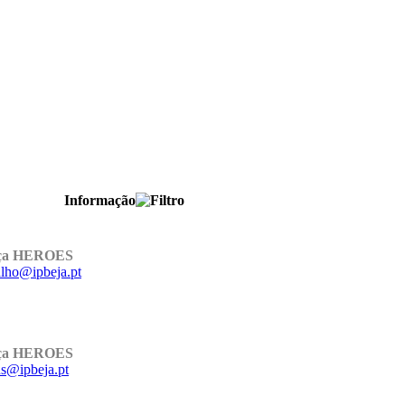
Informação
ança HEROES
lho@ipbeja.pt
ança HEROES
ns@ipbeja.pt