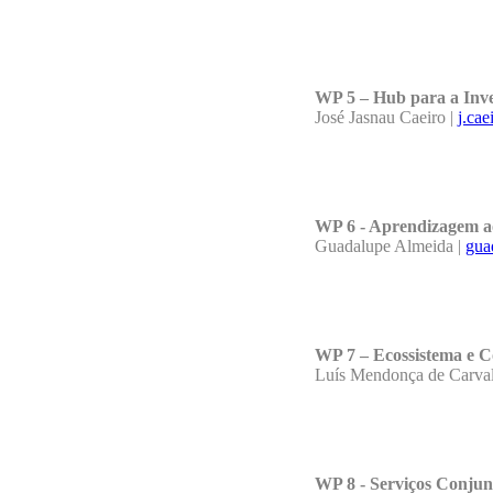
WP 5 – Hub para a Inve
José Jasnau Caeiro |
j.cae
WP 6 - Aprendizagem ao
Guadalupe Almeida |
gua
WP 7 – Ecossistema 
Luís Mendonça de Carval
WP 8 - Serviços Conjun