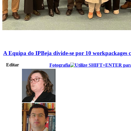
A Equipa do IPBeja divide-se por 10 workpackages 
Editar
Fotografia