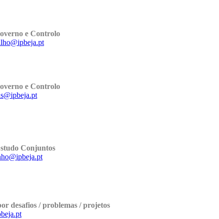
overno e Controlo
lho@ipbeja.pt
overno e Controlo
ns@ipbeja.pt
studo Conjuntos
nho@ipbeja.pt
 desafios / problemas / projetos
beja.pt