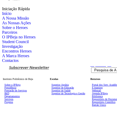
Iniciação Rápida
Início
A Nossa Missão
As Nossas Ações
Sobre o Heroes
Parceiros
O IPBeja no Heroes
Student Council
Investigação
Encontros Heroes
A Marca Heroes
Contactos
Pesquisa
Avançada
Instituto Politécnico de Beja
Escolas
Recursos
Sobre o IPBeja
Superior
Agrária
Portal dos Serv. Acadé
Presidência
Superior de Educação
E-learning
Prestação de Serviços
Superior de Saúde
Webmail
I&D
Superior de Tecnologia e Gestão
Agenda IPBeja
Departamentos
Biblioteca
Serviços
Repositório de Docume
Projetos
Repositório Científico
Balcão Único