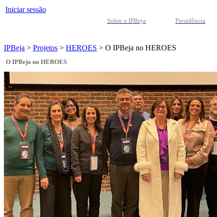
Iniciar sessão
Sobre o IPBeja
Presidência
IPBeja
>
Projetos
>
HEROES
>
O IPBeja no HEROES
O IPBeja no HEROES