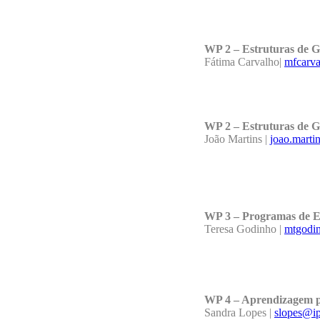
WP 2 – Estruturas de G
Fátima Carvalho|
mfcarva
WP 2 – Estruturas de G
João Martins |
joao.marti
WP 3 – Programas de E
Teresa Godinho |
mtgodi
WP 4 – Aprendizagem por
Sandra Lopes |
slopes@ip