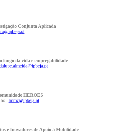
stigação Conjunta Aplicada
iro@ipbeja.pt
 longo da vida e empregabilidade
dalupe.almeida@ipbeja.pt
e Comunidade HEROES
ho |
lmmc@ipbeja.pt
tos e Inovadores de Apoio à Mobilidade