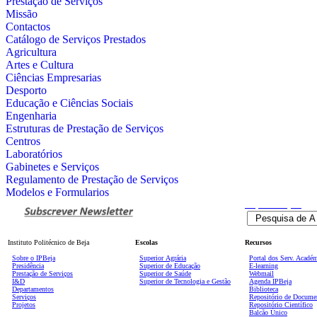
Prestação de Serviços
Missão
Contactos
Catálogo de Serviços Prestados
Agricultura
Artes e Cultura
Ciências Empresarias
Desporto
Educação e Ciências Sociais
Engenharia
Estruturas de Prestação de Serviços
Centros
Laboratórios
Gabinetes e Serviços
Regulamento de Prestação de Serviços
Modelos e Formularios
Pesquisa
Avançada
Instituto Politécnico de Beja
Escolas
Recursos
Sobre o IPBeja
Superior
Agrária
Portal dos Serv. Acadé
Presidência
Superior de Educação
E-learning
Prestação de Serviços
Superior de Saúde
Webmail
I&D
Superior de Tecnologia e Gestão
Agenda IPBeja
Departamentos
Biblioteca
Serviços
Repositório de Docume
Projetos
Repositório Científico
Balcão Único