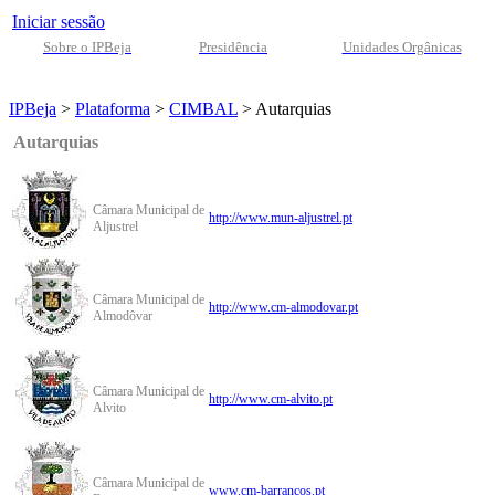
Iniciar sessão
Sobre o IPBeja
Presidência
Unidades Orgânicas
IPBeja
>
Plataforma
>
CIMBAL
>
Autarquias
Autarquias
Câmara Municipal de
http://www.mun-aljustrel.pt
Aljustrel
Câmara Municipal de
http://www.cm-almodovar.pt
Almodôvar
Câmara Municipal de
http://www.cm-alvito.pt
Alvito
Câmara Municipal de
www.cm-barrancos.pt