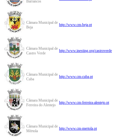
Barrancos
Câmara Municipal de
http://www.cm-beja.pt
Beja
Câmara Municipal de
http://www.inesting.org/castroverde
Castro Verde
Câmara Municipal de
http://www.cm-cuba.pt
Cuba
Câmara Municipal de
http://www.cm-ferreira-alentejo.pt
Ferreira do Alentejo
Câmara Municipal de
http://www.cm-mertola.pt
Mértola