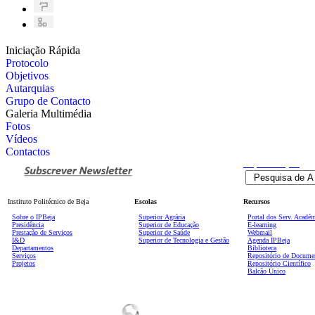
Iniciação Rápida
Protocolo
Objetivos
Autarquias
Grupo de Contacto
Galeria Multimédia
Fotos
Vídeos
Contactos
Pesquisa
Avançada
Instituto Politécnico de Beja
Escolas
Recursos
Sobre o IPBeja
Superior
Agrária
Portal dos Serv. Acadé
Presidência
Superior de Educação
E-learning
Prestação de Serviços
Superior de Saúde
Webmail
I&D
Superior de Tecnologia e Gestão
Agenda IPBeja
Departamentos
Biblioteca
Serviços
Repositório de Docume
Projetos
Repositório Científico
Balcão Único