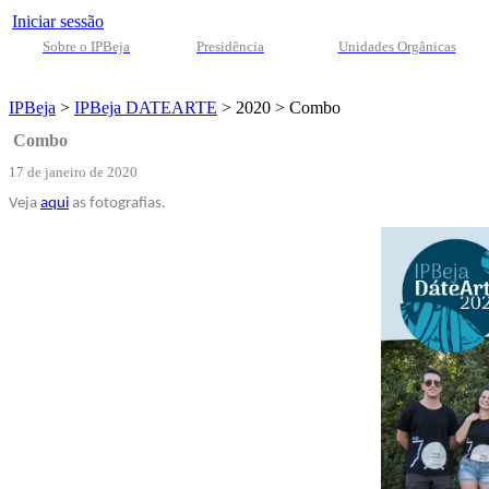
Iniciar sessão
Sobre o IPBeja
Presidência
Unidades Orgânicas
IPBeja
>
IPBeja DATEARTE
>
2020
>
Combo
Combo
17 de janeiro de 2020
Veja
aqui
as fotografias.