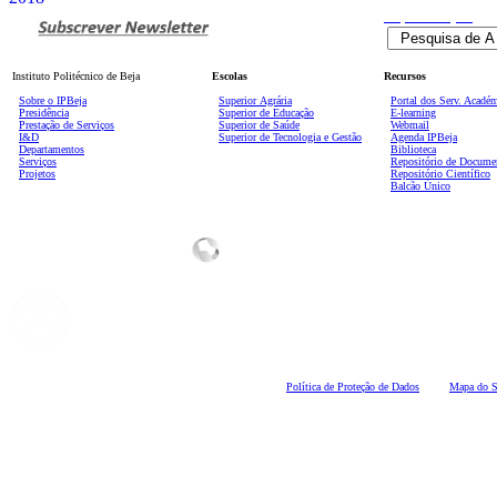
Pesquisa
Avançada
Instituto Politécnico de Beja
Escolas
Recursos
Sobre o IPBeja
Superior
Agrária
Portal dos Serv. Acadé
Presidência
Superior de Educação
E-learning
Prestação de Serviços
Superior de Saúde
Webmail
I&D
Superior de Tecnologia e Gestão
Agenda IPBeja
Departamentos
Biblioteca
Serviços
Repositório de Docume
Projetos
Repositório Científico
Balcão Único
Polí
tica de Proteção de Dados
Mapa do S