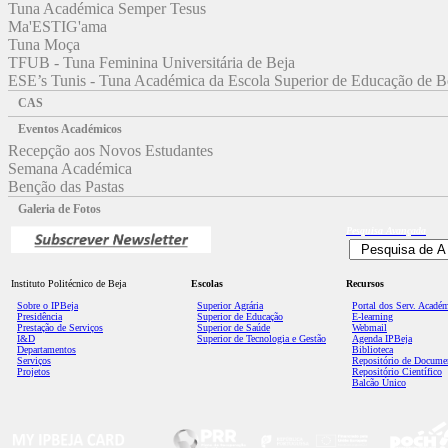
Tuna Académica Semper Tesus
Ma'ESTIG'ama
Tuna Moça
TFUB - Tuna Feminina Universitária de Beja
ESE’s Tunis - Tuna Académica da Escola Superior de Educação de B
CAS
Eventos Académicos
Recepção aos Novos Estudantes
Semana Académica
Benção das Pastas
Galeria de Fotos
Pesquisa
Avançada
Instituto Politécnico de Beja
Escolas
Recursos
Sobre o IPBeja
Superior
Agrária
Portal dos Serv. Acadé
Presidência
Superior de Educação
E-learning
Prestação de Serviços
Superior de Saúde
Webmail
I&D
Superior de Tecnologia e Gestão
Agenda IPBeja
Departamentos
Biblioteca
Serviços
Repositório de Docume
Projetos
Repositório Científico
Balcão Único