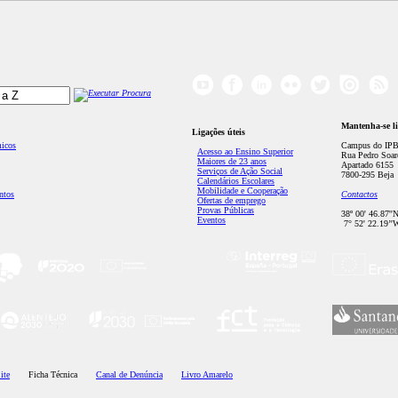
Mantenha-se l
Ligações úteis
micos
Campus do IPB
Acesso ao Ensino Superior
Rua Pedro Soar
Maiores de 23 anos
Apartado 6155
Serviços de Ação Social
7800-295 Beja
Calendários Escolares
Mobilidade e Cooperação
ntos
Contactos
Ofertas de emprego
Provas Públicas
38º 00' 46.87''
Eventos
7° 52' 22.19’'
ite
Ficha Técnica
Canal de Denúncia
Livro Amarelo