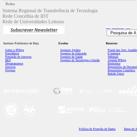
Redes
Sistema Regional de Transferência de Tecnologia
Rede Concelhia de IDT
Rede de Universidades Leitoras
Pesquisa
Avançada
Instituto Politécnico de Beja
Escolas
Recursos
Sobre o IPBeja
Superior
Agrária
Portal dos Serv. Acadé
Presidência
Superior de Educação
E-learning
Prestação de Serviços
Superior de Saúde
Webmail
I&D
Superior de Tecnologia e Gestão
Agenda IPBeja
Departamentos
Biblioteca
Serviços
Repositório de Docume
Projetos
Repositório Científico
Balcão Único
Polí
tica de Proteção de Dados
Mapa do S