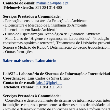
Contacto de e-mail:
malmeida@ipbeja.pt
Telefone/Extensão:
351 284 314 400
Serviços Prestados à Comunidade:
- Formação e ensino na área da Proteção do Ambiente
- Licenciatura e Mestrado de Engenharia do Ambiente
- Licenciatura em Saúde Ambiental
- Curso de Especialização Tecnológica de Qualidade Ambiental
- Mini-Curso de "Higiene e Segurança em Laboratórios", "Produção d
ecossistemas aquático e terrestre", Tratamentos de Lixiviados proveni
Sonora e Medição de Ruído", Determinação do ozono troposférico n
- Outras formações
Saber mais sobre o Laboratório
LabSI2 - Laboratório de Sistemas de Informação e Interatividad
Coordenação:
Luís Carlos da Silva Bruno
Contacto de e-mail:
labsi2@ipbeja.pt
Telefone/Extensão:
351 284 311 540
Serviços Prestados à Comunidade:
- Consultoria e desenvolvimento de sistemas de informação com inter
instituições e empresas pertencentes a diversos ramos de atividade, t
- Projeto e desenvolvimento de aplicações para a web e móveis nos 