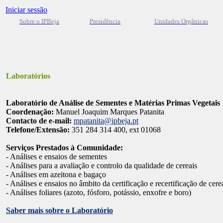
Iniciar sessão
Sobre o IPBeja
Presidência
Unidades Orgânicas
Laboratórios
Laboratório de Análise de Sementes e Matérias Primas Vegetais
Coordenação:
Manuel Joaquim Marques Patanita
Contacto de e-mail:
mpatanita@ipbeja.pt
Telefone/Extensão:
351 284 314 400, ext 01068
Serviços Prestados à Comunidade:
- Análises e ensaios de sementes
- Análises para a avaliação e controlo da qualidade de cereais
- Análises em azeitona e bagaço
- Análises e ensaios no âmbito da certificação e recertificação de cer
- Análises foliares (azoto, fósforo, potássio, enxofre e boro)
Saber mais sobre o Laboratório