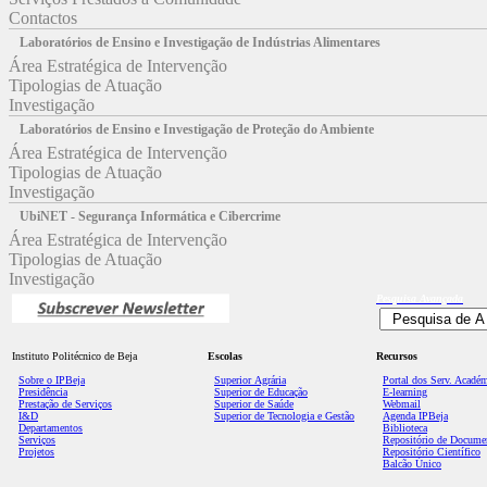
Contactos
Laboratórios de Ensino e Investigação de Indústrias Alimentares
Área Estratégica de Intervenção
Tipologias de Atuação
Investigação
Laboratórios de Ensino e Investigação de Proteção do Ambiente
Área Estratégica de Intervenção
Tipologias de Atuação
Investigação
UbiNET - Segurança Informática e Cibercrime
Área Estratégica de Intervenção
Tipologias de Atuação
Investigação
Pesquisa
Avançada
Instituto Politécnico de Beja
Escolas
Recursos
Sobre o IPBeja
Superior
Agrária
Portal dos Serv. Acadé
Presidência
Superior de Educação
E-learning
Prestação de Serviços
Superior de Saúde
Webmail
I&D
Superior de Tecnologia e Gestão
Agenda IPBeja
Departamentos
Biblioteca
Serviços
Repositório de Docume
Projetos
Repositório Científico
Balcão Único