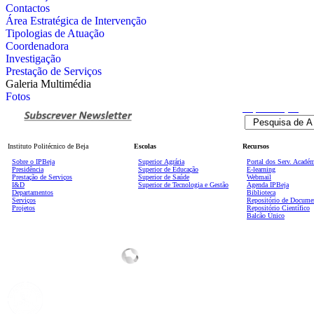
Contactos
Área Estratégica de Intervenção
Tipologias de Atuação
Coordenadora
Investigação
Prestação de Serviços
Galeria Multimédia
Fotos
Pesquisa
Avançada
Instituto Politécnico de Beja
Escolas
Recursos
Sobre o IPBeja
Superior
Agrária
Portal dos Serv. Acadé
Presidência
Superior de Educação
E-learning
Prestação de Serviços
Superior de Saúde
Webmail
I&D
Superior de Tecnologia e Gestão
Agenda IPBeja
Departamentos
Biblioteca
Serviços
Repositório de Docume
Projetos
Repositório Científico
Balcão Único