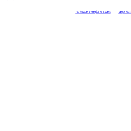
Polí
tica de Proteção de Dados
Mapa do S