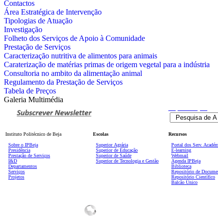
Contactos
Área Estratégica de Intervenção
Tipologias de Atuação
Investigação
Folheto dos Serviços de Apoio à Comunidade
Prestação de Serviços
Caracterização nutritiva de alimentos para animais
Caraterização de matérias primas de origem vegetal para a indústria
Consultoria no ambito da alimentação animal
Regulamento da Prestação de Serviços
Tabela de Preços
Galeria Multimédia
Pesquisa
Avançada
Instituto Politécnico de Beja
Escolas
Recursos
Sobre o IPBeja
Superior
Agrária
Portal dos Serv. Acadé
Presidência
Superior de Educação
E-learning
Prestação de Serviços
Superior de Saúde
Webmail
I&D
Superior de Tecnologia e Gestão
Agenda IPBeja
Departamentos
Biblioteca
Serviços
Repositório de Docume
Projetos
Repositório Científico
Balcão Único