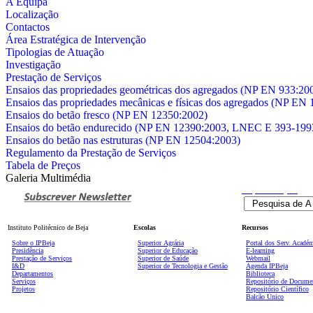
A Equipa
Localização
Contactos
Área Estratégica de Intervenção
Tipologias de Atuação
Investigação
Prestação de Serviços
Ensaios das propriedades geométricas dos agregados (NP EN 933:20
Ensaios das propriedades mecânicas e físicas dos agregados (NP EN
Ensaios do betão fresco (NP EN 12350:2002)
Ensaios do betão endurecido (NP EN 12390:2003, LNEC E 393-19
Ensaios do betão nas estruturas (NP EN 12504:2003)
Regulamento da Prestação de Serviços
Tabela de Preços
Galeria Multimédia
Pesquisa
Avançada
Instituto Politécnico de Beja
Escolas
Recursos
Sobre o IPBeja
Superior
Agrária
Portal dos Serv. Acadé
Presidência
Superior de Educação
E-learning
Prestação de Serviços
Superior de Saúde
Webmail
I&D
Superior de Tecnologia e Gestão
Agenda IPBeja
Departamentos
Biblioteca
Serviços
Repositório de Docume
Projetos
Repositório Científico
Balcão Único