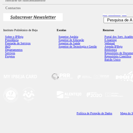
Horário de funcionamento
Contactos
Pesquisa
Avançada
Instituto Politécnico de Beja
Escolas
Recursos
Sobre o IPBeja
Superior
Agrária
Portal dos Serv. Acadé
Presidência
Superior de Educação
E-learning
Prestação de Serviços
Superior de Saúde
Webmail
I&D
Superior de Tecnologia e Gestão
Agenda IPBeja
Departamentos
Biblioteca
Serviços
Repositório de Docume
Projetos
Repositório Científico
Balcão Único
Polí
tica de Proteção de Dados
Mapa do S