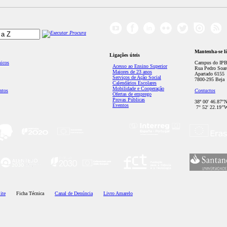
Mantenha-se l
Ligações úteis
micos
Campus do IPB
Acesso ao Ensino Superior
Rua Pedro Soar
Maiores de 23 anos
Apartado 6155
Serviços de Ação Social
7800-295 Beja
Calendários Escolares
Mobilidade e Cooperação
ntos
Contactos
Ofertas de emprego
Provas Públicas
38º 00' 46.87''
Eventos
7° 52' 22.19’'
ite
Ficha Técnica
Canal de Denúncia
Livro Amarelo