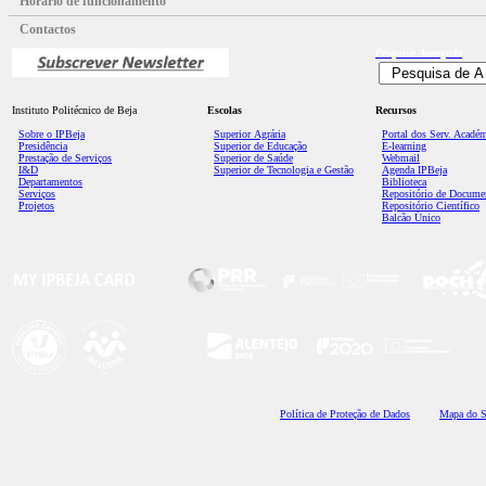
Horário de funcionamento
Contactos
Pesquisa
Avançada
Instituto Politécnico de Beja
Escolas
Recursos
Sobre o IPBeja
Superior
Agrária
Portal dos Serv. Acadé
Presidência
Superior de Educação
E-learning
Prestação de Serviços
Superior de Saúde
Webmail
I&D
Superior de Tecnologia e Gestão
Agenda IPBeja
Departamentos
Biblioteca
Serviços
Repositório de Docume
Projetos
Repositório Científico
Balcão Único
Polí
tica de Proteção de Dados
Mapa do S