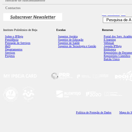
Horário de funcionamento
Contactos
Pesquisa
Avançada
Instituto Politécnico de Beja
Escolas
Recursos
Sobre o IPBeja
Superior
Agrária
Portal dos Serv. Acadé
Presidência
Superior de Educação
E-learning
Prestação de Serviços
Superior de Saúde
Webmail
I&D
Superior de Tecnologia e Gestão
Agenda IPBeja
Departamentos
Biblioteca
Serviços
Repositório de Docume
Projetos
Repositório Científico
Balcão Único
Polí
tica de Proteção de Dados
Mapa do S