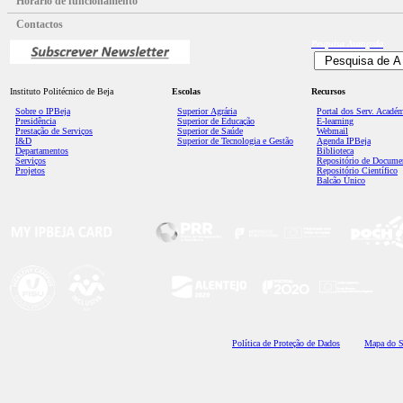
Horário de funcionamento
Contactos
Pesquisa
Avançada
Instituto Politécnico de Beja
Escolas
Recursos
Sobre o IPBeja
Superior
Agrária
Portal dos Serv. Acadé
Presidência
Superior de Educação
E-learning
Prestação de Serviços
Superior de Saúde
Webmail
I&D
Superior de Tecnologia e Gestão
Agenda IPBeja
Departamentos
Biblioteca
Serviços
Repositório de Docume
Projetos
Repositório Científico
Balcão Único
Polí
tica de Proteção de Dados
Mapa do S