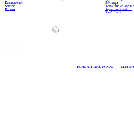
Departamentos
Biblioteca
Serviços
Repositório de Docume
Projetos
Repositório Científico
Balcão Único
Polí
tica de Proteção de Dados
Mapa do S