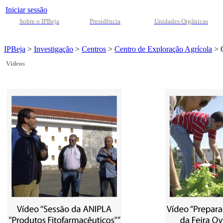
Iniciar sessão
Sobre o IPBeja
Presidência
Unidades Orgânicas
IPBeja
>
Investigação
>
Centros
>
Centro de Exploração Agrícola
>
Vídeos