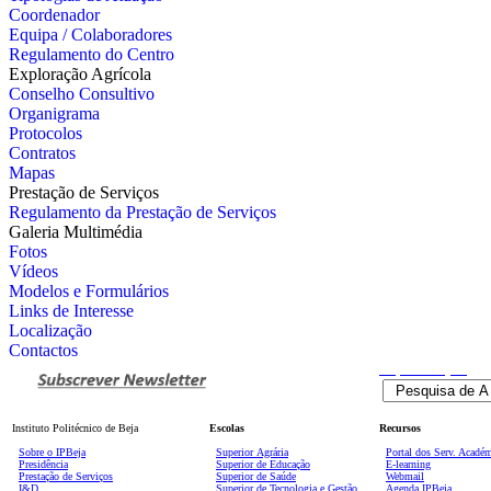
Coordenador
Equipa / Colaboradores
Regulamento do Centro
Exploração Agrícola
Conselho Consultivo
Organigrama
Protocolos
Contratos
Mapas
Prestação de Serviços
Regulamento da Prestação de Serviços
Galeria Multimédia
Fotos
Vídeos
Modelos e Formulários
Links de Interesse
Localização
Contactos
Pesquisa
Avançada
Instituto Politécnico de Beja
Escolas
Recursos
Sobre o IPBeja
Superior
Agrária
Portal dos Serv. Acadé
Presidência
Superior de Educação
E-learning
Prestação de Serviços
Superior de Saúde
Webmail
I&D
Superior de Tecnologia e Gestão
Agenda IPBeja