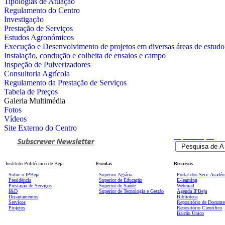
Tipologias de Atuação
Regulamento do Centro
Investigação
Prestação de Serviços
Estudos Agronómicos
Execução e Desenvolvimento de projetos em diversas áreas de estudo
Instalação, condução e colheita de ensaios e campo
Inspeção de Pulverizadores
Consultoria Agrícola
Regulamento da Prestação de Serviços
Tabela de Preços
Galeria Multimédia
Fotos
Vídeos
Site Externo do Centro
Pesquisa
Avançada
Instituto Politécnico de Beja
Escolas
Recursos
Sobre o IPBeja
Superior
Agrária
Portal dos Serv. Acadé
Presidência
Superior de Educação
E-learning
Prestação de Serviços
Superior de Saúde
Webmail
I&D
Superior de Tecnologia e Gestão
Agenda IPBeja
Departamentos
Biblioteca
Serviços
Repositório de Docume
Projetos
Repositório Científico
Balcão Único