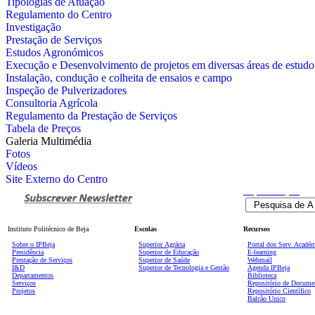
Tipologias de Atuação
Regulamento do Centro
Investigação
Prestação de Serviços
Estudos Agronómicos
Execução e Desenvolvimento de projetos em diversas áreas de estudo
Instalação, condução e colheita de ensaios e campo
Inspeção de Pulverizadores
Consultoria Agrícola
Regulamento da Prestação de Serviços
Tabela de Preços
Galeria Multimédia
Fotos
Vídeos
Site Externo do Centro
Pesquisa
Avançada
Instituto Politécnico de Beja
Escolas
Recursos
Sobre o IPBeja
Superior
Agrária
Portal dos Serv. Acadé
Presidência
Superior de Educação
E-learning
Prestação de Serviços
Superior de Saúde
Webmail
I&D
Superior de Tecnologia e Gestão
Agenda IPBeja
Departamentos
Biblioteca
Serviços
Repositório de Docume
Projetos
Repositório Científico
Balcão Único