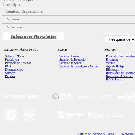
Logotipo
Comissão Organizadora
Parceiros
Patrocínios
Pesquisa
Avançada
Instituto Politécnico de Beja
Escolas
Recursos
Sobre o IPBeja
Superior
Agrária
Portal dos Serv. Acadé
Presidência
Superior de Educação
E-learning
Prestação de Serviços
Superior de Saúde
Webmail
I&D
Superior de Tecnologia e Gestão
Agenda IPBeja
Departamentos
Biblioteca
Serviços
Repositório de Docume
Projetos
Repositório Científico
Balcão Único
Polí
tica de Proteção de Dados
Mapa do S