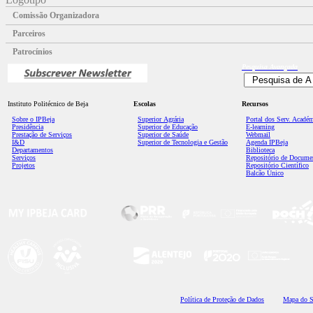
Comissão Organizadora
Parceiros
Patrocínios
Pesquisa
Avançada
Instituto Politécnico de Beja
Escolas
Recursos
Sobre o IPBeja
Superior
Agrária
Portal dos Serv. Acadé
Presidência
Superior de Educação
E-learning
Prestação de Serviços
Superior de Saúde
Webmail
I&D
Superior de Tecnologia e Gestão
Agenda IPBeja
Departamentos
Biblioteca
Serviços
Repositório de Docume
Projetos
Repositório Científico
Balcão Único
Polí
tica de Proteção de Dados
Mapa do S