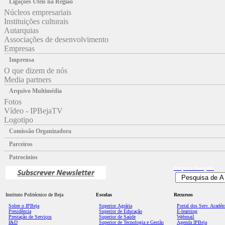
Ligações Úteis na Região
Núcleos empresariais
Instituições culturais
Autarquias
Associações de desenvolvimento
Empresas
Imprensa
O que dizem de nós
Media partners
Arquivo Multimédia
Fotos
Vídeo - IPBejaTV
Logotipo
Comissão Organizadora
Parceiros
Patrocínios
Pesquisa
Avançada
Instituto Politécnico de Beja
Escolas
Recursos
Sobre o IPBeja
Superior
Agrária
Portal dos Serv. Acadé
Presidência
Superior de Educação
E-learning
Prestação de Serviços
Superior de Saúde
Webmail
I&D
Superior de Tecnologia e Gestão
Agenda IPBeja