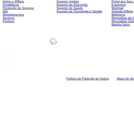
Sobre o IPBeja
Superior
Agrária
Portal dos Serv
Presidência
Superior de Educação
E-learning
Prestação de Serviços
Superior de Saúde
Webmail
I&D
Superior de Tecnologia e Gestão
Agenda IPBeja
Departamentos
Biblioteca
Serviços
Repositório de
Projetos
Repositório Cien
Balcão Único
Polí
tica de Proteção de Dados
Mapa do Sit