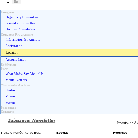
Congress
Organizing Committee
Scientific Committee
Honour Commission
Congress Programme
Information for Authors
Registration
Location
Accomodation
Exhibition
Press
What Media Say About Us
Media Partners
Multimedia Archive
Photos
Videos
Posters
Patronage
Contacts
Pesquisa
Avanç
Instituto Politécnico de Beja
Escolas
Recursos