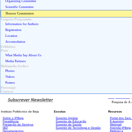
Organizing Committee
Scientific Committee
Honour Commission
Congress Programme
Information for Authors
Registration
Location
Accomodation
Exhibition
Press
What Media Say About Us
Media Partners
Multimedia Archive
Photos
Videos
Posters
Patronage
Contacts
Pesquisa
Avanç
Instituto Politécnico de Beja
Escolas
Recursos
Sobre o IPBeja
Superior
Agrária
Portal dos Serv
Presidência
Superior de Educação
E-learning
Prestação de Serviços
Superior de Saúde
Webmail
I&D
Superior de Tecnologia e Gestão
Agenda IPBeja
Departamentos
Biblioteca