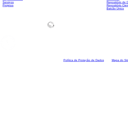
Serviços
Repositório de
Projetos
Repositório Cien
Balcão Único
Polí
tica de Proteção de Dados
Mapa do Sit