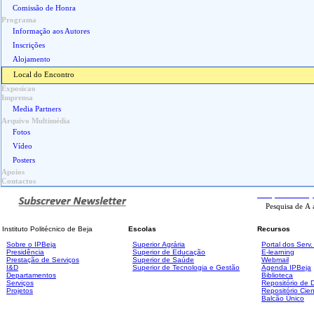
Comissão de Honra
Programa
Informação aos Autores
Inscrições
Alojamento
Local do Encontro
Exposicao
Imprensa
Media Partners
Arquivo Multimédia
Fotos
Vídeo
Posters
Apoios
Contactos
Pesquisa
Avanç
Instituto Politécnico de Beja
Escolas
Recursos
Sobre o IPBeja
Superior
Agrária
Portal dos Serv
Presidência
Superior de Educação
E-learning
Prestação de Serviços
Superior de Saúde
Webmail
I&D
Superior de Tecnologia e Gestão
Agenda IPBeja
Departamentos
Biblioteca
Serviços
Repositório de
Projetos
Repositório Cien
Balcão Único