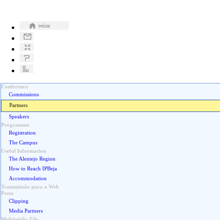
Conference
Commissions
Partners
Speakers
Programme
Registration
The Campus
Useful Information
The Alentejo Region
How to Reach IPBeja
Accommodation
Transmissão para a Web
Press
Clipping
Media Partners
Multimédia File