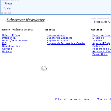
Photos
Vídeo
Sponsors
Pesquisa
Avanç
Instituto Politécnico de Beja
Escolas
Recursos
Sobre o IPBeja
Superior
Agrária
Portal dos Serv
Presidência
Superior de Educação
E-learning
Prestação de Serviços
Superior de Saúde
Webmail
I&D
Superior de Tecnologia e Gestão
Agenda IPBeja
Departamentos
Biblioteca
Serviços
Repositório de
Projetos
Repositório Cien
Balcão Único
Polí
tica de Proteção de Dados
Mapa do Sit