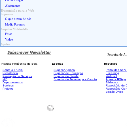
Como Chegar
Alojamento
Transmissão para a Web
Imprensa
O que dizem de nós
Media Partners
Arquivo Multimédia
Fotos
Vídeo
Apoios
Pesquisa
Avanç
Instituto Politécnico de Beja
Escolas
Recursos
Sobre o IPBeja
Superior
Agrária
Portal dos Serv
Presidência
Superior de Educação
E-learning
Prestação de Serviços
Superior de Saúde
Webmail
I&D
Superior de Tecnologia e Gestão
Agenda IPBeja
Departamentos
Biblioteca
Serviços
Repositório de
Projetos
Repositório Cien
Balcão Único