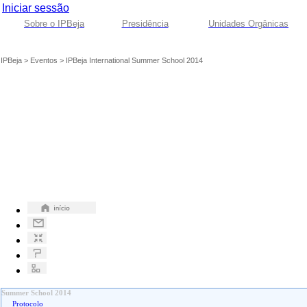
Iniciar sessão
Sobre o IPBeja
Presidência
Unidades Orgânicas
IPBeja
>
Eventos
>
IPBeja International Summer School 2014
Summer School 2014
Protocolo