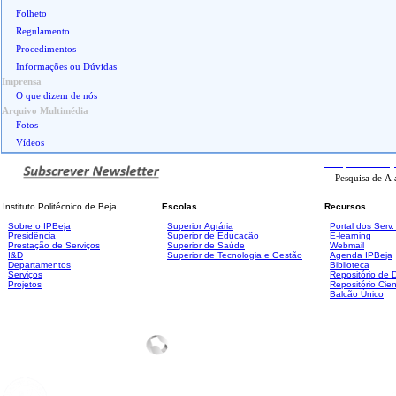
Folheto
Regulamento
Procedimentos
Informações ou Dúvidas
Imprensa
O que dizem de nós
Arquivo Multimédia
Fotos
Vídeos
Pesquisa
Avanç
Instituto Politécnico de Beja
Escolas
Recursos
Sobre o IPBeja
Superior
Agrária
Portal dos Serv
Presidência
Superior de Educação
E-learning
Prestação de Serviços
Superior de Saúde
Webmail
I&D
Superior de Tecnologia e Gestão
Agenda IPBeja
Departamentos
Biblioteca
Serviços
Repositório de
Projetos
Repositório Cien
Balcão Único