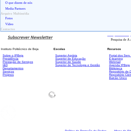
O que dizem de nós
Media Partners
Arquivo Multimédia
Fotos
Vídeo
Contactos
Pesquisa
Avanç
Instituto Politécnico de Beja
Escolas
Recursos
Sobre o IPBeja
Superior
Agrária
Portal dos Serv
Presidência
Superior de Educação
E-learning
Prestação de Serviços
Superior de Saúde
Webmail
I&D
Superior de Tecnologia e Gestão
Agenda IPBeja
Departamentos
Biblioteca
Serviços
Repositório de
Projetos
Repositório Cien
Balcão Único
Polí
tica de Proteção de Dados
Mapa do Sit