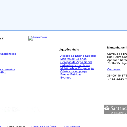
ada
Mantenha-se l
Ligações úteis
. Académicos
Campus do IP
Acesso ao Ensino Superior
Rua Pedro Soa
Maiores de 23 anos
Apartado 6155
Serviços de Ação Social
7800-295 Beja
Calendários Escolares
Mobilidade e Cooperação
 Documentos
Contactos
Ofertas de emprego
tífico
Provas Públicas
38º 00' 46.87''
Eventos
7° 52' 22.19’'
e
Ficha Técnica
Canal de Denúncia
Livro Amarelo