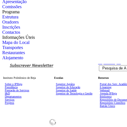
Apresentação
Comissões
Programa
Estrutura
Oradores
Inscrições
Contactos
Informações Úteis
Mapa do Local
Transportes
Restaurantes
Alojamento
Pesquisa
Avançada
Instituto Politécnico de Beja
Escolas
Recursos
Sobre o IPBeja
Superior
Agrária
Portal dos Serv. Acadé
Presidência
Superior de Educação
E-learning
Prestação de Serviços
Superior de Saúde
Webmail
I&D
Superior de Tecnologia e Gestão
Agenda IPBeja
Departamentos
Biblioteca
Serviços
Repositório de Docume
Projetos
Repositório Científico
Balcão Único