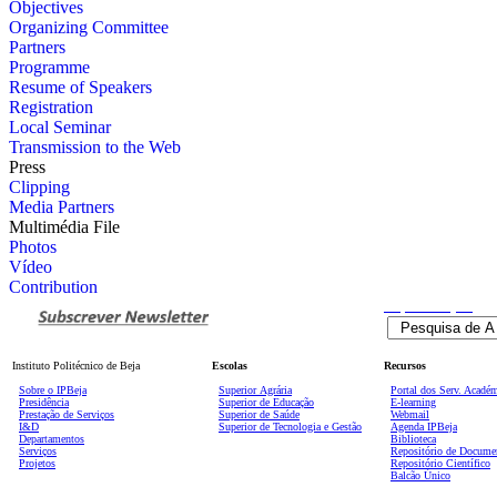
Objectives
Organizing Committee
Partners
Programme
Resume of Speakers
Registration
Local Seminar
Transmission to the Web
Press
Clipping
Media Partners
Multimédia File
Photos
Vídeo
Contribution
Pesquisa
Avançada
Instituto Politécnico de Beja
Escolas
Recursos
Sobre o IPBeja
Superior
Agrária
Portal dos Serv. Acadé
Presidência
Superior de Educação
E-learning
Prestação de Serviços
Superior de Saúde
Webmail
I&D
Superior de Tecnologia e Gestão
Agenda IPBeja
Departamentos
Biblioteca
Serviços
Repositório de Docume
Projetos
Repositório Científico
Balcão Único