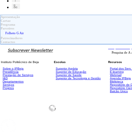
Apresentação
Cartaz
Programa
Parceiros
Folheto G Air
Patrocinadores
Contactos
Pesquisa
Avanç
Instituto Politécnico de Beja
Escolas
Recursos
Sobre o IPBeja
Superior
Agrária
Portal dos Serv
Presidência
Superior de Educação
E-learning
Prestação de Serviços
Superior de Saúde
Webmail
I&D
Superior de Tecnologia e Gestão
Agenda IPBeja
Departamentos
Biblioteca
Serviços
Repositório de
Projetos
Repositório Cien
Balcão Único