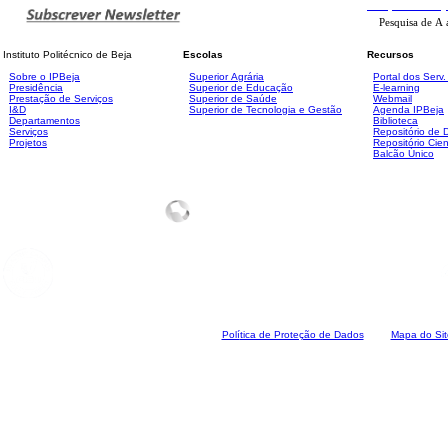
Pesquisa
Avanç
Instituto Politécnico de Beja
Escolas
Recursos
Sobre o IPBeja
Superior
Agrária
Portal dos Serv
Presidência
Superior de Educação
E-learning
Prestação de Serviços
Superior de Saúde
Webmail
I&D
Superior de Tecnologia e Gestão
Agenda IPBeja
Departamentos
Biblioteca
Serviços
Repositório de
Projetos
Repositório Cien
Balcão Único
Polí
tica de Proteção de Dados
Mapa do Sit