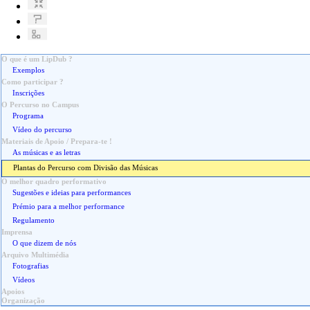
O que é um LipDub ?
Exemplos
Como participar ?
Inscrições
O Percurso no Campus
Programa
Vídeo do percurso
Materiais de Apoio / Prepara-te !
As músicas e as letras
Plantas do Percurso com Divisão das Músicas
O melhor quadro performativo
Sugestões e ideias para performances
Prémio para a melhor performance
Regulamento
Imprensa
O que dizem de nós
Arquivo Multimédia
Fotografias
Vídeos
Apoios
Organização