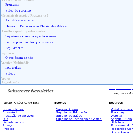
Programa
Vídeo do percurso
Materiais de Apoio / Prepara-te !
As músicas e as letras
Plantas do Percurso com Divisão das Músicas
O melhor quadro performativo
Sugestões e ideias para performances
Prémio para a melhor performance
Regulamento
Imprensa
O que dizem de nós
Arquivo Multimédia
Fotografias
Vídeos
Apoios
Organização
Pesquisa
Avanç
Instituto Politécnico de Beja
Escolas
Recursos
Sobre o IPBeja
Superior
Agrária
Portal dos Serv
Presidência
Superior de Educação
E-learning
Prestação de Serviços
Superior de Saúde
Webmail
I&D
Superior de Tecnologia e Gestão
Agenda IPBeja
Departamentos
Biblioteca
Serviços
Repositório de
Projetos
Repositório Cien
Balcão Único