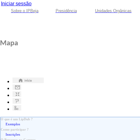
Iniciar sessão
Sobre o IPBeja
Presidência
Unidades Orgânicas
Mapa
O que é um LipDub ?
Exemplos
Como participar ?
Inscrições
O Percurso no Campus