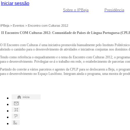
Iniciar sessão
Sobre o IPBeja
Presidência
IPBeja
>
Eventos
>
Encontro com Culturas 2012
II Encontro COM Culturas 2012: Comunidade de Países de Língua Portuguesa (CPL
O II Encontro com Culturas é uma iniciativa promovida bianualmente pelo Instituto Politécnico d
abrindo o caminho para o desenvolvimento de atividades e iniciativas conjuntas nos domínios 
Tendo como referência o enquadramento e o tema do Encontro com Culturas 2012, o programa dev
para o desenvolvimento. Privilegiar-se-á o trabalho em rede, o estabelecimento de parcerias c
Partindo do convite a vários parceiros e agentes da CPLP para se deslocarem a Beja, o programa 
para o desenvolvimento no Espaço Lusófono. Integram ainda o programa, uma mostra de produtos r