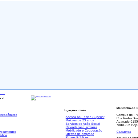
ada
Mantenha-se l
Ligações úteis
. Académicos
Campus do IP
Acesso ao Ensino Superior
Rua Pedro Soa
Maiores de 23 anos
Apartado 6155
Serviços de Ação Social
7800-295 Beja
Calendários Escolares
Mobilidade e Cooperação
 Documentos
Contactos
Ofertas de emprego
tífico
Provas Públicas