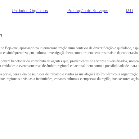
Unidades Orgânicas
Prestação
de
Serviços
I&D
P)
e Beja que, apostando na internacionalização num contexto de diversificação e qualidade, aspira
do ensino/aprendizagem, cultura, investigação bem como projetos empresariais e de cooperação
erá beneficiar do contributo de agentes que, provenientes de sectores diversificados, nomead
om entidades e eventos/marcas de âmbito regional e nacional, bem como a possibilidade de, para
prevê, para além de reuniões de trabalho e visitas às instalações do Politécnico, a organização
egionais e visitas a instituições, espaços culturais e empresas da região, nos sectores agrícol