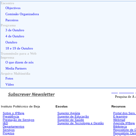
Encontro
Objectivos
Comissão Organizadora
Parceiros
Programa
3 de Outubro
4 de Outubro
Outubro
18 e 19 de Outubro
Transmissão para a Web
Imprensa
O que dizem de nós
Media Partners
Arquivo Multimédia
Fotos
Vídeo
Pesquisa
Avanç
Instituto Politécnico de Beja
Escolas
Recursos
Sobre o IPBeja
Superior
Agrária
Portal dos Serv
Presidência
Superior de Educação
E-learning
Prestação de Serviços
Superior de Saúde
Webmail
I&D
Superior de Tecnologia e Gestão
Agenda IPBeja
Departamentos
Biblioteca
Serviços
Repositório de
Projetos
Repositório Cien