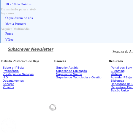
18 e 19 de Outubro
Transmissão para a Web
Imprensa
O que dizem de nós
Media Partners
Arquivo Multimédia
Fotos
Vídeo
Pesquisa
Avanç
Instituto Politécnico de Beja
Escolas
Recursos
Sobre o IPBeja
Superior
Agrária
Portal dos Serv
Presidência
Superior de Educação
E-learning
Prestação de Serviços
Superior de Saúde
Webmail
I&D
Superior de Tecnologia e Gestão
Agenda IPBeja
Departamentos
Biblioteca
Serviços
Repositório de
Projetos
Repositório Cien
Balcão Único