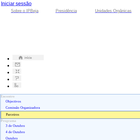
Iniciar sessão
Sobre o IPBeja
Presidência
Unidades Orgânicas
Encontro
Objectivos
Comissão Organizadora
Parceiros
Programa
3 de Outubro
4 de Outubro
Outubro