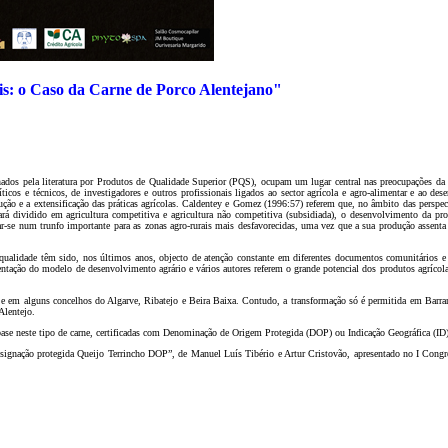
is: o Caso da Carne de Porco Alentejano
"
ignados pela literatura por Produtos de Qualidade Superior (PQS), ocupam um lugar central nas preocupações da
ticos e técnicos, de investigadores e outros profissionais ligados ao sector agrícola e agro-alimentar e ao d
ção e a extensificação das práticas agrícolas. Caldentey e Gomez (1996:57) referem que, no âmbito das perspect
ará dividido em agricultura competitiva e agricultura não competitiva (subsidiada), o desenvolvimento da pro
ar-se num trunfo importante para as zonas agro-rurais mais desfavorecidas, uma vez que a sua produção assent
e qualidade têm sido, nos últimos anos, objecto de atenção constante em diferentes documentos comunitários 
entação do modelo de desenvolvimento agrário e vários autores referem o grande potencial dos produtos agrícol
 e em alguns concelhos do Algarve, Ribatejo e Beira Baixa. Contudo, a transformação só é permitida em Barra
Alentejo.
base neste tipo de carne, certificadas com Denominação de Origem Protegida (DOP) ou Indicação Geográfica (ID)
designação protegida Queijo Terrincho DOP”, de Manuel Luís Tibério e Artur Cristovão, apresentado no I Cong