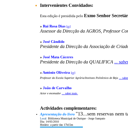
Intervenientes Convidados:
Exmo Senhor Secretári
Esta edição é presidida pelo
»
Rui Rosa Dias
[cv]
Assessor da Direcção da AGROS, Professor Co
»
José Cândido
Presidente da Direcção da Associação de Criad
»
José Mata Cáceres
Presidente da Direcção da QUALIFICA
... sab
»
António Oliveira
[cv]
Professor da Escola Superior Agrária/Instituto Politécnico de Beja
... sab
»
João de Carvalho
Actor e encenador
... saber mais
Actividades complementares:
"13...sem reservas nem t
Apresentação do livro
Local:
Biblioteca Municipal de Ourique - Jorge Sampaio
Dia: 14/05/2010
Horário: a partir das 17h15m