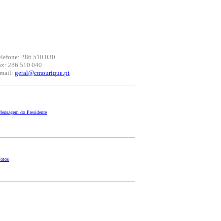
elefone: 286 510 030
ax: 286 510 040
-mail:
geral@cmourique.pt
ensagem do Presidente
otos