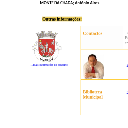
MONTE DA CHADA; António Aires.
Outras informações:
Contactos
T
F
e
...mais informações do concelho
.
M
Biblioteca
.
F
Municipal