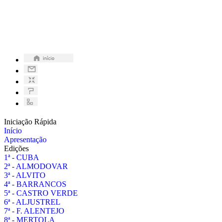
Iniciação Rápida
Início
Apresentação
Edições
1ª - CUBA
2ª - ALMODOVAR
3ª - ALVITO
4ª - BARRANCOS
5ª - CASTRO VERDE
6ª - ALJUSTREL
7ª - F. ALENTEJO
8ª - MERTOLA