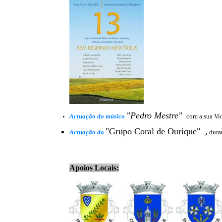
"Pedro Mestre"
Actuação do músico
com a sua Vio
"Grupo Coral de Ourique"
,
Actuação do
duran
Apoios Locais: