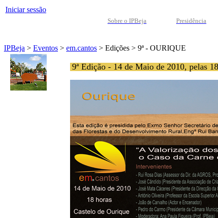
Iniciar sessão
Sobre o IPBeja
Presidência
IPBeja
>
Eventos
>
em.cantos
>
Edições
>
9ª - OURIQUE
9ª Edição - 14 de Maio de 2010, pelas 