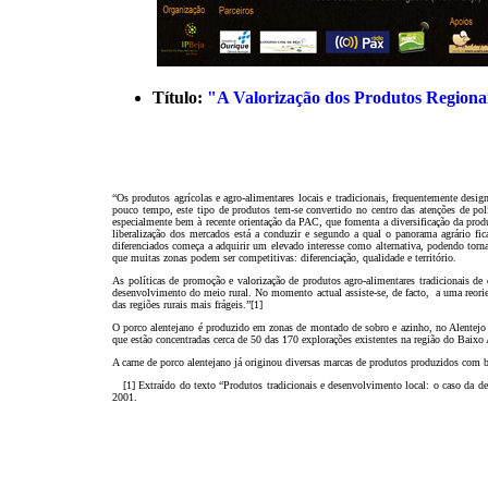
Título:
"A Valorização dos Produtos Regiona
“Os produtos agrícolas e agro-alimentares locais e tradicionais, frequentemente des
pouco tempo, este tipo de produtos tem-se convertido no centro das atenções de polí
especialmente bem à recente orientação da PAC, que fomenta a diversificação da produ
liberalização dos mercados está a conduzir e segundo a qual o panorama agrário fic
diferenciados começa a adquirir um elevado interesse como alternativa, podendo torn
que muitas zonas podem ser competitivas: diferenciação, qualidade e território.
As políticas de promoção e valorização de produtos agro-alimentares tradicionais d
desenvolvimento do meio rural. No momento actual assiste-se, de facto,
a uma reori
das regiões rurais mais frágeis.”
[1]
O porco alentejano é produzido em zonas de montado de sobro e azinho, no Alentejo
que estão concentradas cerca de 50 das 170 explorações existentes na região do Baixo 
A carne de porco alentejano já originou diversas marcas de produtos produzidos com 
[1]
Extraído do texto “Produtos tradicionais e desenvolvimento local: o caso da 
2001.