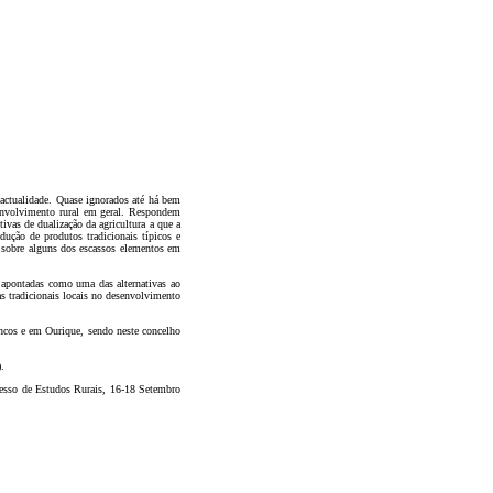
 actualidade. Quase ignorados até há bem
esenvolvimento rural em geral. Respondem
ivas de dualização da agricultura a que a
dução de produtos tradicionais típicos e
a sobre alguns dos escassos elementos em
e apontadas como uma das alternativas ao
as tradicionais locais no desenvolvimento
ncos e em Ourique, sendo neste concelho
.
resso de Estudos Rurais, 16-18 Setembro