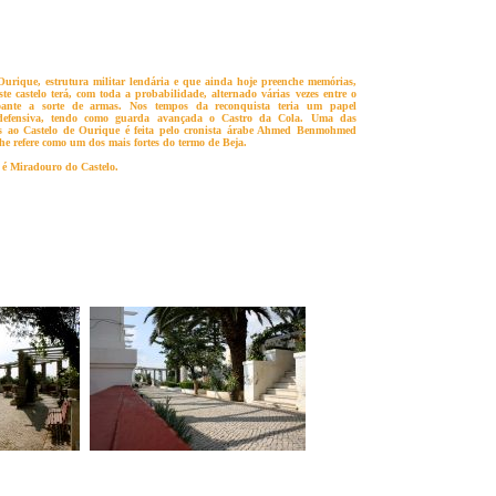
Ourique, estrutura militar lendária e que ainda hoje preenche memórias,
e castelo terá, com toda a probabilidade, alternado várias vezes entre o
oante a sorte de armas. Nos tempos da reconquista teria um papel
a defensiva, tendo como guarda avançada o Castro da Cola. Uma das
tes ao Castelo de Ourique é feita pelo cronista árabe Ahmed Benmohmed
lhe refere como um dos mais fortes do termo de Beja.
l é Miradouro do Castelo.