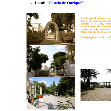
Local:
"Castelo de Ourique"
A edificação do Castelo de 
deve-se aos muçulmanos. Est
Crescente e a Cruz, cons
essencialmente de atalai
referências mais importan
Arrazi que, no século X, se 
A designação exacta do loca