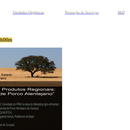
Unidades Orgânicas
Prestação
de
Serviços
I&D
18h00m