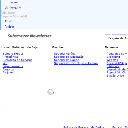
19 fevereiro
20 fevereiro
Atividades
Arquivo Multimédia
Fotos
Vídeos
Pesquisa
Avanç
Instituto Politécnico de Beja
Escolas
Recursos
Sobre o IPBeja
Superior
Agrária
Portal dos Serv
Presidência
Superior de Educação
E-learning
Prestação de Serviços
Superior de Saúde
Webmail
I&D
Superior de Tecnologia e Gestão
Agenda IPBeja
Departamentos
Biblioteca
Serviços
Repositório de
Projetos
Repositório Cien
Balcão Único
Polí
tica de Proteção de Dados
Mapa do Sit