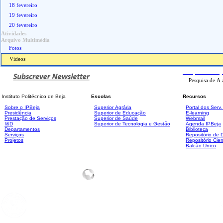
18 fevereiro
19 fevereiro
20 fevereiro
Atividades
Arquivo Multimédia
Fotos
Vídeos
Pesquisa
Avanç
Instituto Politécnico de Beja
Escolas
Recursos
Sobre o IPBeja
Superior
Agrária
Portal dos Serv
Presidência
Superior de Educação
E-learning
Prestação de Serviços
Superior de Saúde
Webmail
I&D
Superior de Tecnologia e Gestão
Agenda IPBeja
Departamentos
Biblioteca
Serviços
Repositório de
Projetos
Repositório Cien
Balcão Único