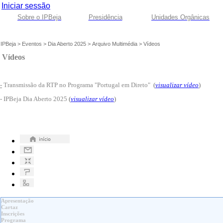
Iniciar sessão
Sobre o IPBeja
Presidência
Unidades Orgânicas
IPBeja
>
Eventos
>
Dia Aberto 2025
>
Arquivo Multimédia
>
Vídeos
Vídeos
-
Transmissão da RTP no Programa "Portugal em Direto"
(
visualizar vídeo
)
- IPBeja Dia Aberto 2025
(
visualizar vídeo
)
Apresentação
Cartaz
Inscrições
Programa