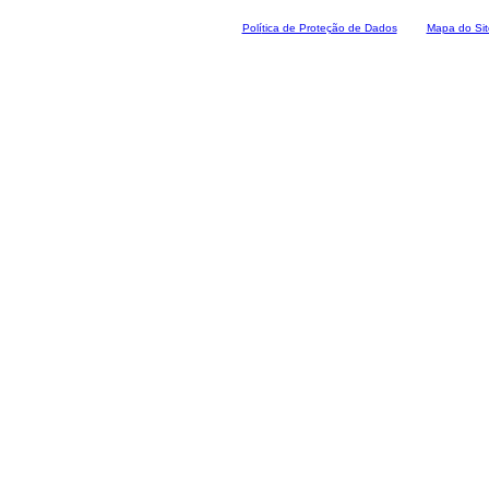
Polí
tica de Proteção de Dados
Mapa do Sit