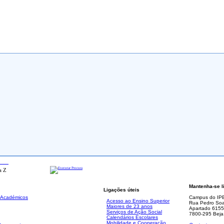
ada
Mantenha-se l
Ligações úteis
. Académicos
Campus do IP
Acesso ao Ensino Superior
Rua Pedro Soa
Maiores de 23 anos
Apartado 6155
Serviços de Ação Social
7800-295 Beja
Calendários Escolares
Mobilidade e Cooperação