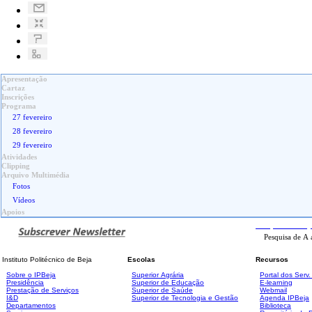
Apresentação
Cartaz
Inscrições
Programa
27 fevereiro
28 fevereiro
29 fevereiro
Atividades
Clipping
Arquivo Multimédia
Fotos
Vídeos
Apoios
Pesquisa
Avanç
Instituto Politécnico de Beja
Escolas
Recursos
Sobre o IPBeja
Superior
Agrária
Portal dos Serv
Presidência
Superior de Educação
E-learning
Prestação de Serviços
Superior de Saúde
Webmail
I&D
Superior de Tecnologia e Gestão
Agenda IPBeja
Departamentos
Biblioteca