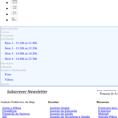
Apresentação
Cartaz
Programa
Atividades
Série 1 - 11:10h às 11:40h
Série 2 - 11:50h às 12:20h
Série 3 - 14:00h às 14:30h
Série 4 - 14:40h às 15:30h
Inscrições
Clipping
Arquivo Multimédia
Fotos
Vídeos
Apoios
Pesquisa
Avanç
Instituto Politécnico de Beja
Escolas
Recursos
Sobre o IPBeja
Superior
Agrária
Portal dos Serv
Presidência
Superior de Educação
E-learning
Prestação de Serviços
Superior de Saúde
Webmail
I&D
Superior de Tecnologia e Gestão
Agenda IPBeja